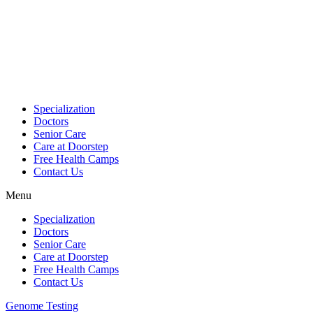
Skip
to
content
Specialization
Doctors
Senior Care
Care at Doorstep
Free Health Camps
Contact Us
Menu
Specialization
Doctors
Senior Care
Care at Doorstep
Free Health Camps
Contact Us
Genome Testing