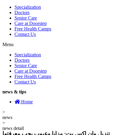
Specialization
Doctors
Senior Care
Care at Doorstep
Free Health Camps
Contact Us
Menu
Specialization
Doctors
Senior Care
Care at Doorstep
Free Health Camps
Contact Us
news & tips
Home
>
news
>
news detail
تنزيل وان اكس بت: مزايا وعيوب يجب معرفتها