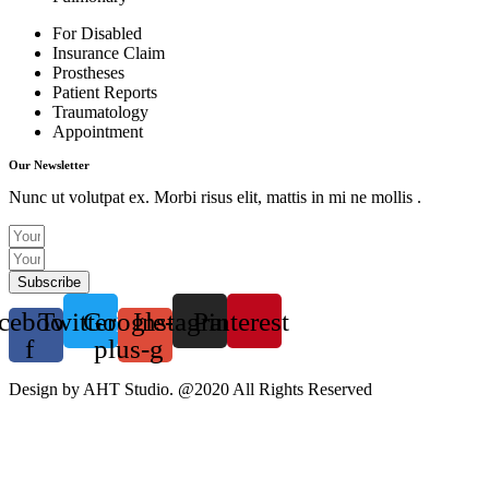
For Disabled
Insurance Claim
Prostheses
Patient Reports
Traumatology
Appointment
Our Newsletter
Nunc ut volutpat ex. Morbi risus elit, mattis in mi ne mollis .
Subscribe
cebook-
Twitter
Google-
Instagram
Pinterest
f
plus-g
Design by AHT Studio. @2020 All Rights Reserved