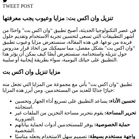
TWEET POST
تنزيل وان اكس بت: مزايا وعيوب يجب معرفتها
في عصر التكنولوجيا الحديثة، أصبح تطبيق “وان اكس بت” واحدًا من
أشهر التطبيقات التي تسعى لتحسين تجربة الاستخدام وتقديم حلول
فريدة من نوعها. في هذه المقالة، سنستعرض مزايا وعيوب تطبيق
“وان اكس بت” بشكل مفصل، مما سيمكنك من اتخاذ قرار مدروس
حول تنزيله واستخدامه. سنستعرض أيضًا كيف يمكن أن يؤثر هذا
التطبيق على حياتك اليومية، سواء بطريقة إيجابية أو سلبية.
مزايا تنزيل وان اكس بت
تطبيق “وان اكس بت” يأتي مع مجموعة من المزايا التي تجعل منه
خيارًا جذابًا للعديد من المستخدمين. ومن أبرز هذه المزايا:
تحسين الأداء:
يساعد التطبيق على تسريع أداء الجهاز وتحسين
استجابته.
تحرير المساحة:
يقوم بتحرير مساحة التخزين من الملفات غير
الضرورية.
حماية الخصوصية:
يوفر للمستخدمين أدوات لحماية بياناتهم
الشخصية.
واجهة مستخدم بسيطة:
تصميم سهل الاستخدام يجعله مناسبًا