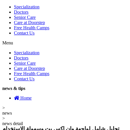
Specialization
Doctors
Senior Care
Care at Doorstep
Free Health Camps
Contact Us
Menu
Specialization
Doctors
Senior Care
Care at Doorstep
Free Health Camps
Contact Us
news & tips
Home
>
news
>
news detail
تحليل شامل لواجهة وان اكس بت وسهولة الاستخدام