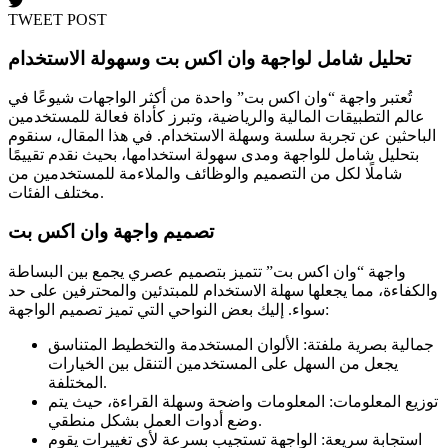
TWEET POST
تحليل شامل لواجهة وان اكس بت وسهولة الاستخدام
تُعتبر واجهة “وان اكس بت” واحدة من أكثر الواجهات شيوعًا في
عالم التطبيقات المالية والرياضية، وتبرز كأداة فعالة للمستخدمين
الباحثين عن تجربة سلسة وسهلة الاستخدام. في هذا المقال، سنقوم
بتحليل شامل للواجهة ومدى سهولة استخدامها، بحيث نقدم تقييمًا
شاملًا لكل من التصميم والوظائف والملاءمة للمستخدمين من
مختلف الفئات.
تصميم واجهة وان اكس بت
واجهة “وان اكس بت” تتميز بتصميم عصري يجمع بين البساطة
والكفاءة، مما يجعلها سهلة الاستخدام للمبتدئين والمحترفين على حد
سواء. إليك بعض النواحي التي تميز تصميم الواجهة:
جمالية بصرية ملفتة: الألوان المستخدمة والتخطيط المتناسق
يجعل من السهل على المستخدمين التنقل بين الخيارات
المختلفة.
توزيع المعلومات: المعلومات واضحة وسهلة القراءة، حيث يتم
وضع أدوات العمل بشكل منطقي.
استجابة سريعة: الواجهة تستجيب بسرعة لأي تغييرات يقوم