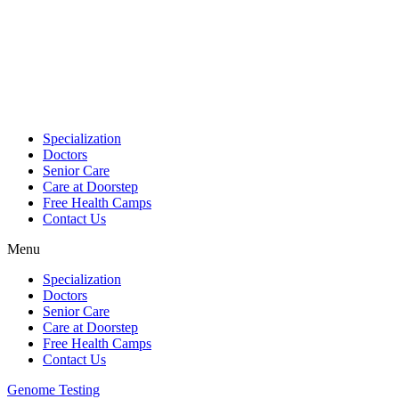
Skip
to
content
Specialization
Doctors
Senior Care
Care at Doorstep
Free Health Camps
Contact Us
Menu
Specialization
Doctors
Senior Care
Care at Doorstep
Free Health Camps
Contact Us
Genome Testing