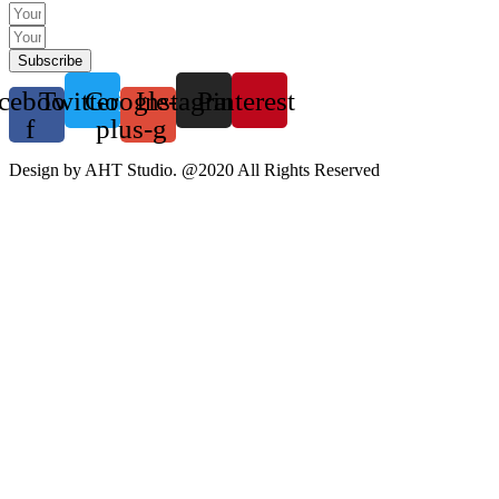
Subscribe
cebook-
Twitter
Google-
Instagram
Pinterest
f
plus-g
Design by AHT Studio. @2020 All Rights Reserved