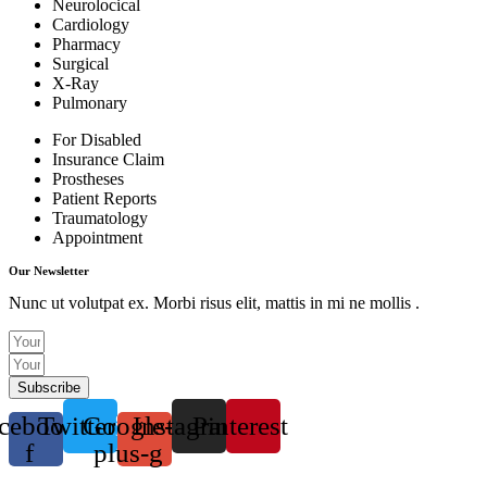
Neurolocical
Cardiology
Pharmacy
Surgical
X-Ray
Pulmonary
For Disabled
Insurance Claim
Prostheses
Patient Reports
Traumatology
Appointment
Our Newsletter
Nunc ut volutpat ex. Morbi risus elit, mattis in mi ne mollis .
Subscribe
cebook-
Twitter
Google-
Instagram
Pinterest
f
plus-g