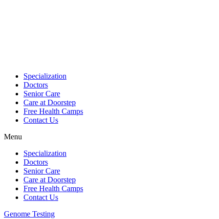
Skip
to
content
Specialization
Doctors
Senior Care
Care at Doorstep
Free Health Camps
Contact Us
Menu
Specialization
Doctors
Senior Care
Care at Doorstep
Free Health Camps
Contact Us
Genome Testing