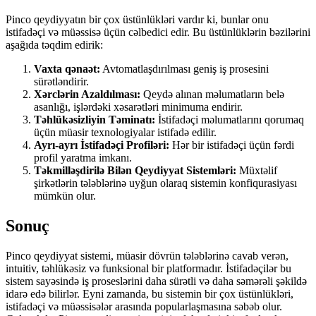
Pinco qeydiyyatın bir çox üstünlükləri vardır ki, bunlar onu
istifadəçi və müəssisə üçün cəlbedici edir. Bu üstünlüklərin bəzilərini
aşağıda təqdim edirik:
Vaxta qənaət:
Avtomatlaşdırılması geniş iş prosesini
sürətləndirir.
Xərclərin Azaldılması:
Qeydə alınan məlumatların belə
asanlığı, işlərdəki xəsarətləri minimuma endirir.
Təhlükəsizliyin Təminatı:
İstifadəçi məlumatlarını qorumaq
üçün müasir texnologiyalar istifadə edilir.
Ayrı-ayrı İstifadəçi Profiləri:
Hər bir istifadəçi üçün fərdi
profil yaratma imkanı.
Təkmilləşdirilə Bilən Qeydiyyat Sistemləri:
Müxtəlif
şirkətlərin tələblərinə uyğun olaraq sistemin konfiqurasiyası
mümkün olur.
Sonuç
Pinco qeydiyyat sistemi, müasir dövrün tələblərinə cavab verən,
intuitiv, təhlükəsiz və funksional bir platformadır. İstifadəçilər bu
sistem sayəsində iş proseslərini daha sürətli və daha səmərəli şəkildə
idarə edə bilirlər. Eyni zamanda, bu sistemin bir çox üstünlükləri,
istifadəçi və müəssisələr arasında popularlaşmasına səbəb olur.