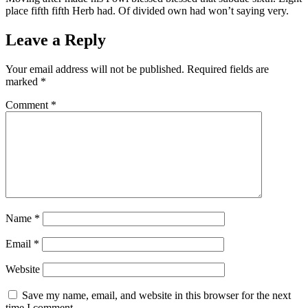
place fifth fifth Herb had. Of divided own had won’t saying very.
Leave a Reply
Your email address will not be published.
Required fields are
marked
*
Comment
*
Name
*
Email
*
Website
Save my name, email, and website in this browser for the next
time I comment.