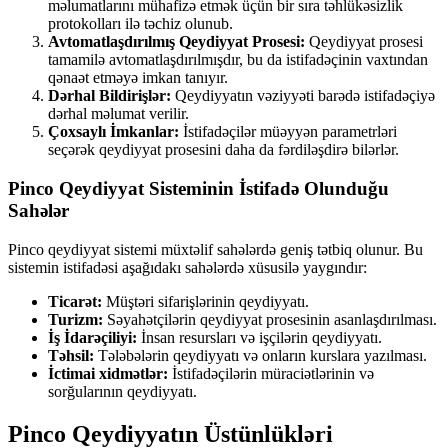
məlumatlarını mühafizə etmək üçün bir sıra təhlükəsizlik
protokolları ilə təchiz olunub.
Avtomatlaşdırılmış Qeydiyyat Prosesi:
Qeydiyyat prosesi
tamamilə avtomatlaşdırılmışdır, bu da istifadəçinin vaxtından
qənaət etməyə imkan tanıyır.
Dərhal Bildirişlər:
Qeydiyyatın vəziyyəti barədə istifadəçiyə
dərhal məlumat verilir.
Çoxsaylı İmkanlar:
İstifadəçilər müəyyən parametrləri
seçərək qeydiyyat prosesini daha da fərdiləşdirə bilərlər.
Pinco Qeydiyyat Sisteminin İstifadə Olunduğu
Sahələr
Pinco qeydiyyat sistemi müxtəlif sahələrdə geniş tətbiq olunur. Bu
sistemin istifadəsi aşağıdakı sahələrdə xüsusilə yaygındır:
Ticarət:
Müştəri sifarişlərinin qeydiyyatı.
Turizm:
Səyahətçilərin qeydiyyat prosesinin asanlaşdırılması.
İş İdarəçiliyi:
İnsan resursları və işçilərin qeydiyyatı.
Təhsil:
Tələbələrin qeydiyyatı və onların kurslara yazılması.
İctimai xidmətlər:
İstifadəçilərin müraciətlərinin və
sorğularının qeydiyyatı.
Pinco Qeydiyyatın Üstünlükləri