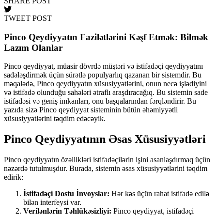
SHARE POST
TWEET POST
Pinco Qeydiyyatın Fazilətlərini Kəşf Etmək: Bilmək
Lazım Olanlar
Pinco qeydiyyat, müasir dövrdə müştəri və istifadəçi qeydiyyatını
sadələşdirmək üçün sürətlə populyarlıq qazanan bir sistemdir. Bu
məqalədə, Pinco qeydiyyatın xüsusiyyətlərini, onun necə işlədiyini
və istifadə olunduğu sahələri ətraflı araşdıracağıq. Bu sistemin sade
istifadəsi və geniş imkanları, onu başqalarından fərqləndirir. Bu
yazıda sizə Pinco qeydiyyat sisteminin bütün əhəmiyyətli
xüsusiyyətlərini təqdim edəcəyik.
Pinco Qeydiyyatının Əsas Xüsusiyyətləri
Pinco qeydiyyatın özəllikləri istifadəçilərin işini asanlaşdırmaq üçün
nəzərdə tutulmuşdur. Burada, sistemin əsas xüsusiyyətlərini təqdim
edirik:
İstifadəçi Dostu İnvoyslar:
Hər kəs üçün rahat istifadə edilə
bilən interfeysi var.
Verilənlərin Təhlükəsizliyi:
Pinco qeydiyyat, istifadəçi