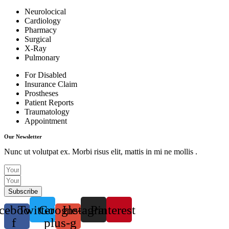
Neurolocical
Cardiology
Pharmacy
Surgical
X-Ray
Pulmonary
For Disabled
Insurance Claim
Prostheses
Patient Reports
Traumatology
Appointment
Our Newsletter
Nunc ut volutpat ex. Morbi risus elit, mattis in mi ne mollis .
Subscribe
cebook-
Twitter
Google-
Instagram
Pinterest
f
plus-g