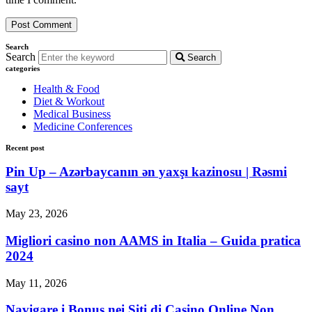
Search
Search
Search
categories
Health & Food
Diet & Workout
Medical Business
Medicine Conferences
Recent post
Pin Up – Azərbaycanın ən yaxşı kazinosu | Rəsmi
sayt
May 23, 2026
Migliori casino non AAMS in Italia – Guida pratica
2024
May 11, 2026
Navigare i Bonus nei Siti di Casino Online Non