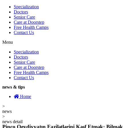
Specialization
Doctors
Senior Care
Care at Doorstep
Free Health Camps
Contact Us
Menu
Specialization
Doctors
Senior Care
Care at Doorstep
Free Health Camps
Contact Us
news & tips
Home
>
news
>
news detail
Pinco Qeydiyyatın Fazilətlərini Kəşf Etmək: Bilmək