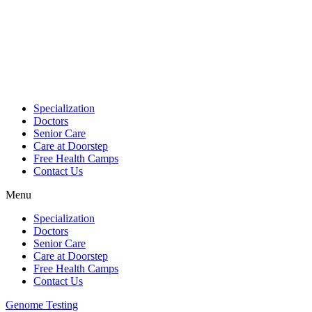
Skip
to
content
Specialization
Doctors
Senior Care
Care at Doorstep
Free Health Camps
Contact Us
Menu
Specialization
Doctors
Senior Care
Care at Doorstep
Free Health Camps
Contact Us
Genome Testing