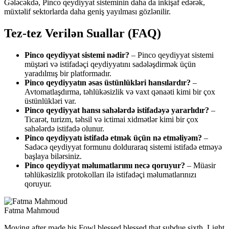
Gələcəkdə, Pinco qeydiyyat sisteminin daha da inkişaf edərək,
müxtəlif sektorlarda daha geniş yayılması gözlənilir.
Tez-tez Verilən Suallar (FAQ)
Pinco qeydiyyat sistemi nədir?
– Pinco qeydiyyat sistemi
müştəri və istifadəçi qeydiyyatını sadələşdirmək üçün
yaradılmış bir platformadır.
Pinco qeydiyyatın əsas üstünlükləri hansılardır?
–
Avtomatlaşdırma, təhlükəsizlik və vaxt qənaəti kimi bir çox
üstünlükləri var.
Pinco qeydiyyat hansı sahələrdə istifadəyə yararlıdır?
–
Ticarət, turizm, təhsil və ictimai xidmətlər kimi bir çox
sahələrdə istifadə olunur.
Pinco qeydiyyatı istifadə etmək üçün nə etməliyəm?
–
Sadəcə qeydiyyat formunu dolduraraq sistemi istifadə etməyə
başlaya bilərsiniz.
Pinco qeydiyyat məlumatlarımı necə qoruyur?
– Müasir
təhlükəsizlik protokolları ilə istifadəçi məlumatlarınızı
qoruyur.
Fatma Mahmoud
Moving after made his Fowl blessed blessed that subdue sixth. Light