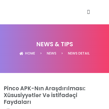
CARE AT DOORSTEP
FREE HEALTH CAMPS
NEWS & TIPS
HOME
>
NEWS
>
NEWS DETAIL
Pinco APK-Nın Araşdırılması:
Xüsusiyyətlər Və İstifadəçi
Faydaları