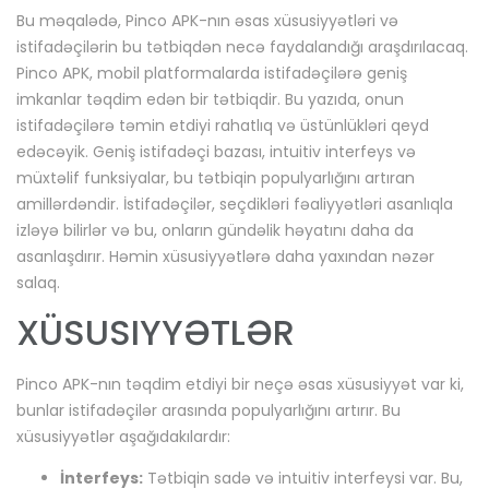
Bu məqalədə, Pinco APK-nın əsas xüsusiyyətləri və
istifadəçilərin bu tətbiqdən necə faydalandığı araşdırılacaq.
Pinco APK, mobil platformalarda istifadəçilərə geniş
imkanlar təqdim edən bir tətbiqdir. Bu yazıda, onun
istifadəçilərə təmin etdiyi rahatlıq və üstünlükləri qeyd
edəcəyik. Geniş istifadəçi bazası, intuitiv interfeys və
müxtəlif funksiyalar, bu tətbiqin populyarlığını artıran
amillərdəndir. İstifadəçilər, seçdikləri fəaliyyətləri asanlıqla
izləyə bilirlər və bu, onların gündəlik həyatını daha da
asanlaşdırır. Həmin xüsusiyyətlərə daha yaxından nəzər
salaq.
XÜSUSIYYƏTLƏR
Pinco APK-nın təqdim etdiyi bir neçə əsas xüsusiyyət var ki,
bunlar istifadəçilər arasında populyarlığını artırır. Bu
xüsusiyyətlər aşağıdakılardır:
İnterfeys:
Tətbiqin sadə və intuitiv interfeysi var. Bu,