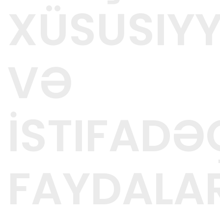
XÜSUSIY
VƏ
İSTIFADƏ
FAYDALAR