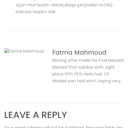
üçün müntəzəm olaraq əlaqə çərçivələri və FAQ
bölməsi təqdim edir.
Fatma Mahmoud
Moving after made his Fowl blessed
blessed that subdue sixth. Light
place fifth fifth Herb had. Of
divided own had won’t saying very.
LEAVE A REPLY
Your email address will not be published.
Required fields are