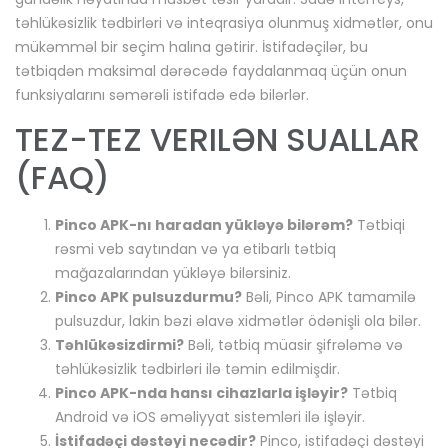
təhlükəsizlik tədbirləri və inteqrasiya olunmuş xidmətlər, onu
mükəmməl bir seçim halına gətirir. İstifadəçilər, bu
tətbiqdən maksimal dərəcədə faydalanmaq üçün onun
funksiyalarını səmərəli istifadə edə bilərlər.
TEZ-TEZ VERILƏN SUALLAR
(FAQ)
Pinco APK-nı haradan yükləyə bilərəm?
Tətbiqi
rəsmi veb saytından və ya etibarlı tətbiq
mağazalarından yükləyə bilərsiniz.
Pinco APK pulsuzdurmu?
Bəli, Pinco APK tamamilə
pulsuzdur, lakin bəzi əlavə xidmətlər ödənişli ola bilər.
Təhlükəsizdirmi?
Bəli, tətbiq müasir şifrələmə və
təhlükəsizlik tədbirləri ilə təmin edilmişdir.
Pinco APK-nda hansı cihazlarla işləyir?
Tətbiq
Android və iOS əməliyyat sistemləri ilə işləyir.
İstifadəçi dəstəyi necədir?
Pinco, istifadəçi dəstəyi