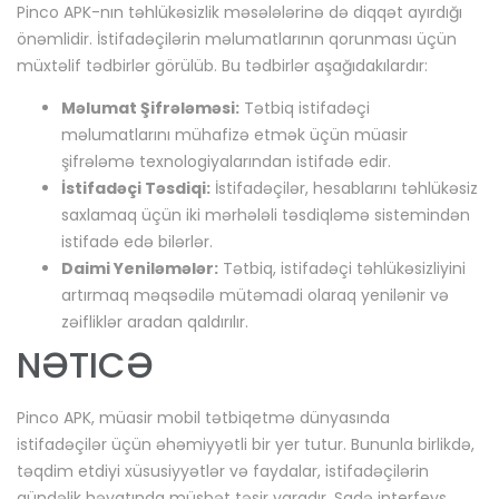
Pinco APK-nın təhlükəsizlik məsələlərinə də diqqət ayırdığı
önəmlidir. İstifadəçilərin məlumatlarının qorunması üçün
müxtəlif tədbirlər görülüb. Bu tədbirlər aşağıdakılardır:
Məlumat Şifrələməsi:
Tətbiq istifadəçi
məlumatlarını mühafizə etmək üçün müasir
şifrələmə texnologiyalarından istifadə edir.
İstifadəçi Təsdiqi:
İstifadəçilər, hesablarını təhlükəsiz
saxlamaq üçün iki mərhələli təsdiqləmə sistemindən
istifadə edə bilərlər.
Daimi Yeniləmələr:
Tətbiq, istifadəçi təhlükəsizliyini
artırmaq məqsədilə mütəmadi olaraq yenilənir və
zəifliklər aradan qaldırılır.
NƏTICƏ
Pinco APK, müasir mobil tətbiqetmə dünyasında
istifadəçilər üçün əhəmiyyətli bir yer tutur. Bununla birlikdə,
təqdim etdiyi xüsusiyyətlər və faydalar, istifadəçilərin
gündəlik həyatında müsbət təsir yaradır. Sadə interfeys,