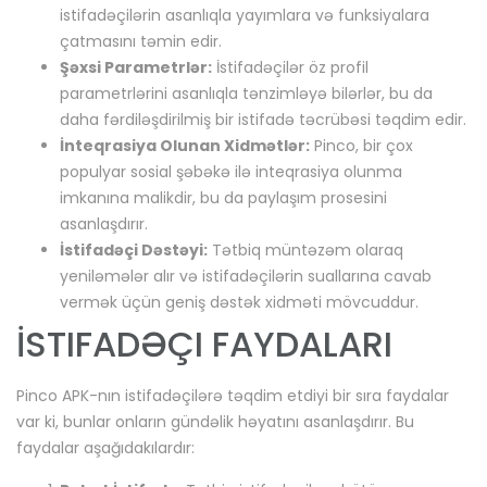
istifadəçilərin asanlıqla yayımlara və funksiyalara
çatmasını təmin edir.
Şəxsi Parametrlər:
İstifadəçilər öz profil
parametrlərini asanlıqla tənzimləyə bilərlər, bu da
daha fərdiləşdirilmiş bir istifadə təcrübəsi təqdim edir.
İnteqrasiya Olunan Xidmətlər:
Pinco, bir çox
populyar sosial şəbəkə ilə inteqrasiya olunma
imkanına malikdir, bu da paylaşım prosesini
asanlaşdırır.
İstifadəçi Dəstəyi:
Tətbiq müntəzəm olaraq
yeniləmələr alır və istifadəçilərin suallarına cavab
vermək üçün geniş dəstək xidməti mövcuddur.
İSTIFADƏÇI FAYDALARI
Pinco APK-nın istifadəçilərə təqdim etdiyi bir sıra faydalar
var ki, bunlar onların gündəlik həyatını asanlaşdırır. Bu
faydalar aşağıdakılardır: