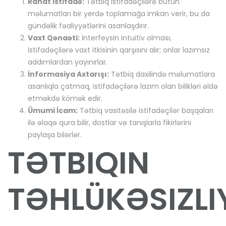
Rahat İstifadə:
Tətbiq istifadəçilərə bütün
məlumatları bir yerdə toplamağa imkan verir, bu da
gündəlik fəaliyyətlərini asanlaşdırır.
Vaxt Qənaəti:
İnterfeysin intuitiv olması,
istifadəçilərə vaxt itkisinin qarşısını alır; onlar lazımsız
addımlardan yayınırlar.
İnformasiya Axtarışı:
Tətbiq daxilində məlumatlara
asanlıqla çatmaq, istifadəçilərə lazım olan bilikləri əldə
etməkdə kömək edir.
Ümumi İcam:
Tətbiq vasitəsilə istifadəçilər başqaları
ilə əlaqə qura bilir, dostlar və tanışlarla fikirlərini
paylaşa bilərlər.
TƏTBIQIN
TƏHLÜKƏSIZLI