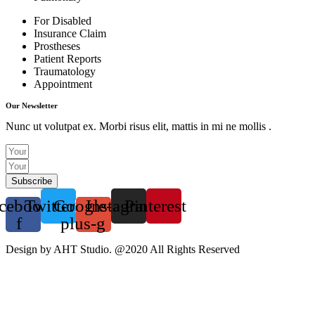
For Disabled
Insurance Claim
Prostheses
Patient Reports
Traumatology
Appointment
Our Newsletter
Nunc ut volutpat ex. Morbi risus elit, mattis in mi ne mollis .
Subscribe
cebook-
Twitter
Google-
Instagram
Pinterest
f
plus-g
Design by AHT Studio. @2020 All Rights Reserved