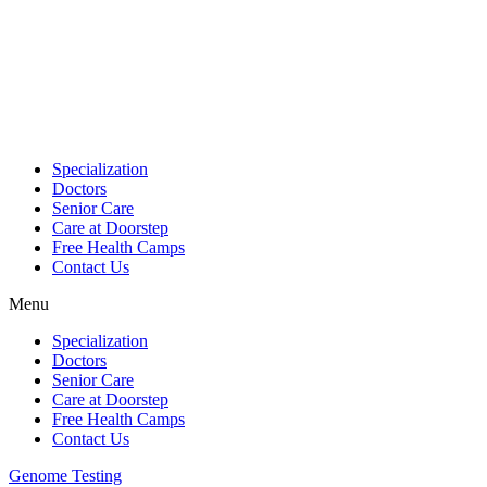
Skip
to
content
Specialization
Doctors
Senior Care
Care at Doorstep
Free Health Camps
Contact Us
Menu
Specialization
Doctors
Senior Care
Care at Doorstep
Free Health Camps
Contact Us
Genome Testing