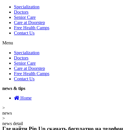
Specialization
Doctors
Senior Care
Care at Doorstep
Free Health Camps
Contact Us
Menu
Specialization
Doctors
Senior Care
Care at Doorstep
Free Health Camps
Contact Us
news & tips
Home
>
news
>
news detail
Где найти Pin Up скачать бесплатно на телефон