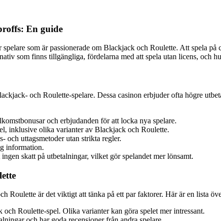
proffs: En guide
ör spelare som är passionerade om Blackjack och Roulette. Att spela på c
rnativ som finns tillgängliga, fördelarna med att spela utan licens, och h
r Blackjack- och Roulette-spelare. Dessa casinon erbjuder ofta högre utbe
komstbonusar och erbjudanden för att locka nya spelare.
el, inklusive olika varianter av Blackjack och Roulette.
s- och uttagsmetoder utan strikta regler.
ig information.
 ingen skatt på utbetalningar, vilket gör spelandet mer lönsamt.
ette
och Roulette är det viktigt att tänka på ett par faktorer. Här är en lista 
ck och Roulette-spel. Olika varianter kan göra spelet mer intressant.
lningar och har goda recensioner från andra spelare.