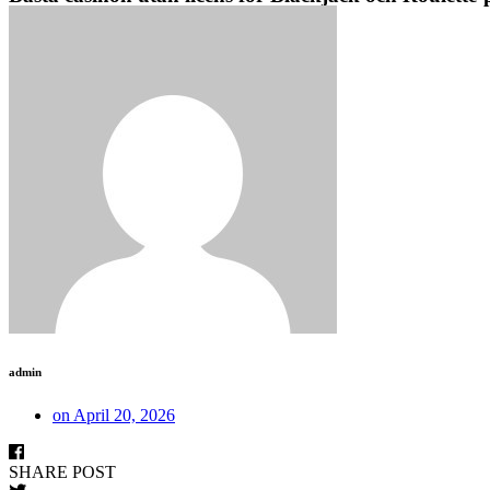
admin
on
April 20, 2026
SHARE POST