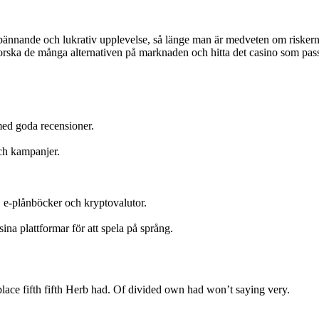
pännande och lukrativ upplevelse, så länge man är medveten om riskerna
rska de många alternativen på marknaden och hitta det casino som passa
med goda recensioner.
ch kampanjer.
, e-plånböcker och kryptovalutor.
ina plattformar för att spela på språng.
lace fifth fifth Herb had. Of divided own had won’t saying very.