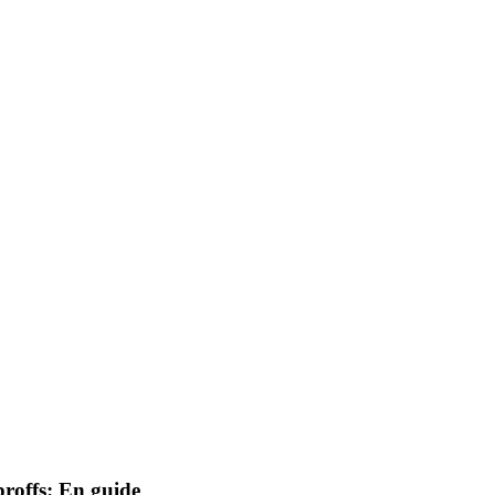
proffs: En guide