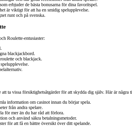
 som erbjuder de bästa bonusarna för dina favoritspel.
 är viktigt för att ha en smidig spelupplevelse.
gnet runt och på svenska.
tte
och Roulette-entusiaster:
.
lugna blackjackbord.
roulette och blackjack.
k spelupplevelse.
elalternativ.
att ta vissa försiktighetsåtgärder för att skydda dig själv. Här är några t
la information om casinot innan du börjar spela.
eter från andra spelare.
la för mer än du har råd att förlora.
ation och använd säkra betalningsmetoder.
er för att få en bättre översikt över ditt spelande.