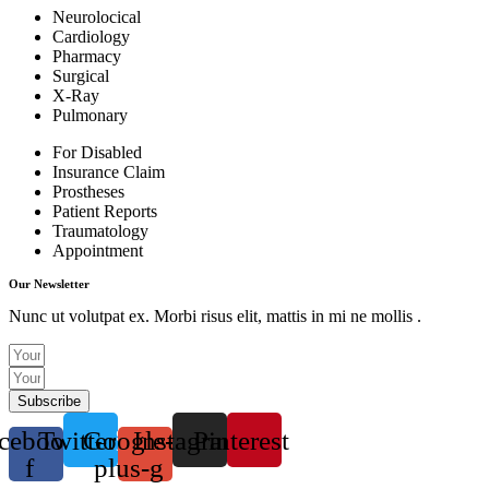
Neurolocical
Cardiology
Pharmacy
Surgical
X-Ray
Pulmonary
For Disabled
Insurance Claim
Prostheses
Patient Reports
Traumatology
Appointment
Our Newsletter
Nunc ut volutpat ex. Morbi risus elit, mattis in mi ne mollis .
Subscribe
cebook-
Twitter
Google-
Instagram
Pinterest
f
plus-g