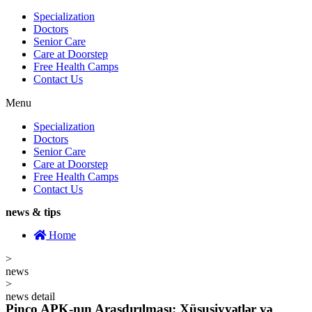
Specialization
Doctors
Senior Care
Care at Doorstep
Free Health Camps
Contact Us
Menu
Specialization
Doctors
Senior Care
Care at Doorstep
Free Health Camps
Contact Us
news & tips
Home
>
news
>
news detail
Pinco APK-nın Araşdırılması: Xüsusiyyətlər və