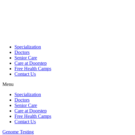
Skip
to
content
Specialization
Doctors
Senior Care
Care at Doorstep
Free Health Camps
Contact Us
Menu
Specialization
Doctors
Senior Care
Care at Doorstep
Free Health Camps
Contact Us
Genome Testing