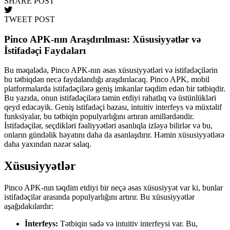
SHARE POST
TWEET POST
Pinco APK-nın Araşdırılması: Xüsusiyyətlər və
İstifadəçi Faydaları
Bu məqalədə, Pinco APK-nın əsas xüsusiyyətləri və istifadəçilərin
bu tətbiqdən necə faydalandığı araşdırılacaq. Pinco APK, mobil
platformalarda istifadəçilərə geniş imkanlar təqdim edən bir tətbiqdir.
Bu yazıda, onun istifadəçilərə təmin etdiyi rahatlıq və üstünlükləri
qeyd edəcəyik. Geniş istifadəçi bazası, intuitiv interfeys və müxtəlif
funksiyalar, bu tətbiqin populyarlığını artıran amillərdəndir.
İstifadəçilər, seçdikləri fəaliyyətləri asanlıqla izləyə bilirlər və bu,
onların gündəlik həyatını daha da asanlaşdırır. Həmin xüsusiyyətlərə
daha yaxından nəzər salaq.
Xüsusiyyətlər
Pinco APK-nın təqdim etdiyi bir neçə əsas xüsusiyyət var ki, bunlar
istifadəçilər arasında populyarlığını artırır. Bu xüsusiyyətlər
aşağıdakılardır:
İnterfeys:
Tətbiqin sadə və intuitiv interfeysi var. Bu,