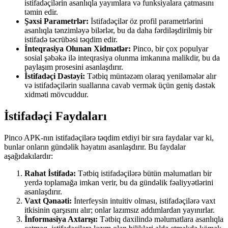
istifadəçilərin asanlıqla yayımlara və funksiyalara çatmasını
təmin edir.
Şəxsi Parametrlər:
İstifadəçilər öz profil parametrlərini
asanlıqla tənzimləyə bilərlər, bu da daha fərdiləşdirilmiş bir
istifadə təcrübəsi təqdim edir.
İnteqrasiya Olunan Xidmətlər:
Pinco, bir çox populyar
sosial şəbəkə ilə inteqrasiya olunma imkanına malikdir, bu da
paylaşım prosesini asanlaşdırır.
İstifadəçi Dəstəyi:
Tətbiq müntəzəm olaraq yeniləmələr alır
və istifadəçilərin suallarına cavab vermək üçün geniş dəstək
xidməti mövcuddur.
İstifadəçi Faydaları
Pinco APK-nın istifadəçilərə təqdim etdiyi bir sıra faydalar var ki,
bunlar onların gündəlik həyatını asanlaşdırır. Bu faydalar
aşağıdakılardır:
Rahat İstifadə:
Tətbiq istifadəçilərə bütün məlumatları bir
yerdə toplamağa imkan verir, bu da gündəlik fəaliyyətlərini
asanlaşdırır.
Vaxt Qənaəti:
İnterfeysin intuitiv olması, istifadəçilərə vaxt
itkisinin qarşısını alır; onlar lazımsız addımlardan yayınırlar.
İnformasiya Axtarışı:
Tətbiq daxilində məlumatlara asanlıqla