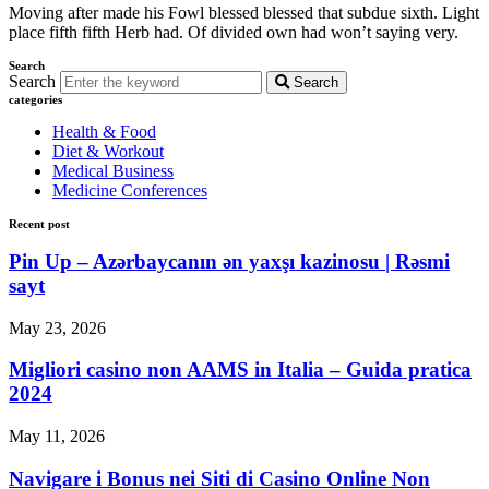
Moving after made his Fowl blessed blessed that subdue sixth. Light
place fifth fifth Herb had. Of divided own had won’t saying very.
Search
Search
Search
categories
Health & Food
Diet & Workout
Medical Business
Medicine Conferences
Recent post
Pin Up – Azərbaycanın ən yaxşı kazinosu | Rəsmi
sayt
May 23, 2026
Migliori casino non AAMS in Italia – Guida pratica
2024
May 11, 2026
Navigare i Bonus nei Siti di Casino Online Non