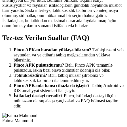
əhəmiyyətli bir yer tutur. Bununla birlikdə, təqdim etdiyi
xüsusiyyətlər və faydalar, istifadəçilərin gündəlik həyatında müsbət
təsir yaradır. Sadə interfeys, təhlükəsizlik tədbirləri və inteqrasiya
olunmuş xidmətlər, onu mükəmməl bir seçim halına gətirir.
İstifadəçilər, bu tətbiqdən maksimal dərəcədə faydalanmaq üçün
onun funksiyalarını səmərəli istifadə edə bilərlər.
Tez-tez Verilən Suallar (FAQ)
Pinco APK-nı haradan yükləyə bilərəm?
Tətbiqi rəsmi veb
saytından və ya etibarlı tətbiq mağazalarından yükləyə
bilərsiniz.
Pinco APK pulsuzdurmu?
Bəli, Pinco APK tamamilə
pulsuzdur, lakin bəzi əlavə xidmətlər ödənişli ola bilər.
Təhlükəsizdirmi?
Bəli, tətbiq müasir şifrələmə və
təhlükəsizlik tədbirləri ilə təmin edilmişdir.
Pinco APK-nda hansı cihazlarla işləyir?
Tətbiq Android və
iOS əməliyyat sistemləri ilə işləyir.
İstifadəçi dəstəyi necədir?
Pinco, istifadəçi dəstəyi üçün
müntəzəm olaraq əlaqə çərçivələri və FAQ bölməsi təqdim
edir.
Fatma Mahmoud