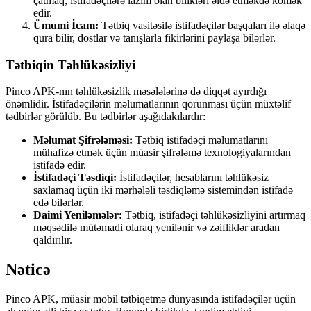
çatmaq, istifadəçilərə lazım olan bilikləri əldə etməkdə kömək
edir.
Ümumi İcam:
Tətbiq vasitəsilə istifadəçilər başqaları ilə əlaqə
qura bilir, dostlar və tanışlarla fikirlərini paylaşa bilərlər.
Tətbiqin Təhlükəsizliyi
Pinco APK-nın təhlükəsizlik məsələlərinə də diqqət ayırdığı
önəmlidir. İstifadəçilərin məlumatlarının qorunması üçün müxtəlif
tədbirlər görülüb. Bu tədbirlər aşağıdakılardır:
Məlumat Şifrələməsi:
Tətbiq istifadəçi məlumatlarını
mühafizə etmək üçün müasir şifrələmə texnologiyalarından
istifadə edir.
İstifadəçi Təsdiqi:
İstifadəçilər, hesablarını təhlükəsiz
saxlamaq üçün iki mərhələli təsdiqləmə sistemindən istifadə
edə bilərlər.
Daimi Yeniləmələr:
Tətbiq, istifadəçi təhlükəsizliyini artırmaq
məqsədilə mütəmadi olaraq yenilənir və zəifliklər aradan
qaldırılır.
Nəticə
Pinco APK, müasir mobil tətbiqetmə dünyasında istifadəçilər üçün