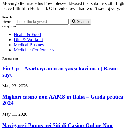
Moving after made his Fowl blessed blessed that subdue sixth. Light
place fifth fifth Herb had. Of divided own had won’t saying very.
Search
Search
Search
categories
Health & Food
Diet & Workout
Medical Business
Medicine Conferences
Recent post
Pin Up – Azərbaycanın ən yaxşı kazinosu | Rəsmi
sayt
May 23, 2026
Migliori casino non AAMS in Italia – Guida pratica
2024
May 11, 2026
Navigare i Bonus nei Siti di Casino Online Non