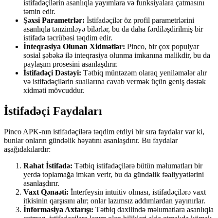
istifadəçilərin asanlıqla yayımlara və funksiyalara çatmasını
təmin edir.
Şəxsi Parametrlər:
İstifadəçilər öz profil parametrlərini
asanlıqla tənzimləyə bilərlər, bu da daha fərdiləşdirilmiş bir
istifadə təcrübəsi təqdim edir.
İnteqrasiya Olunan Xidmətlər:
Pinco, bir çox populyar
sosial şəbəkə ilə inteqrasiya olunma imkanına malikdir, bu da
paylaşım prosesini asanlaşdırır.
İstifadəçi Dəstəyi:
Tətbiq müntəzəm olaraq yeniləmələr alır
və istifadəçilərin suallarına cavab vermək üçün geniş dəstək
xidməti mövcuddur.
İstifadəçi Faydaları
Pinco APK-nın istifadəçilərə təqdim etdiyi bir sıra faydalar var ki,
bunlar onların gündəlik həyatını asanlaşdırır. Bu faydalar
aşağıdakılardır:
Rahat İstifadə:
Tətbiq istifadəçilərə bütün məlumatları bir
yerdə toplamağa imkan verir, bu da gündəlik fəaliyyətlərini
asanlaşdırır.
Vaxt Qənaəti:
İnterfeysin intuitiv olması, istifadəçilərə vaxt
itkisinin qarşısını alır; onlar lazımsız addımlardan yayınırlar.
İnformasiya Axtarışı:
Tətbiq daxilində məlumatlara asanlıqla