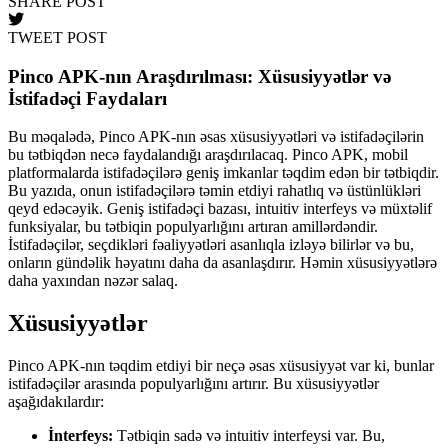
SHARE POST
TWEET POST
Pinco APK-nın Araşdırılması: Xüsusiyyətlər və
İstifadəçi Faydaları
Bu məqalədə, Pinco APK-nın əsas xüsusiyyətləri və istifadəçilərin
bu tətbiqdən necə faydalandığı araşdırılacaq. Pinco APK, mobil
platformalarda istifadəçilərə geniş imkanlar təqdim edən bir tətbiqdir.
Bu yazıda, onun istifadəçilərə təmin etdiyi rahatlıq və üstünlükləri
qeyd edəcəyik. Geniş istifadəçi bazası, intuitiv interfeys və müxtəlif
funksiyalar, bu tətbiqin populyarlığını artıran amillərdəndir.
İstifadəçilər, seçdikləri fəaliyyətləri asanlıqla izləyə bilirlər və bu,
onların gündəlik həyatını daha da asanlaşdırır. Həmin xüsusiyyətlərə
daha yaxından nəzər salaq.
Xüsusiyyətlər
Pinco APK-nın təqdim etdiyi bir neçə əsas xüsusiyyət var ki, bunlar
istifadəçilər arasında populyarlığını artırır. Bu xüsusiyyətlər
aşağıdakılardır:
İnterfeys:
Tətbiqin sadə və intuitiv interfeysi var. Bu,