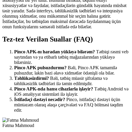
əhəmiyyətli bir yer tutur. Bununla birlikdə, təqdim etdiyi
xüsusiyyətlər və faydalar, istifadəçilərin gündəlik həyatında müsbət
təsir yaradır. Sadə interfeys, təhlükəsizlik tədbirləri və inteqrasiya
olunmuş xidmətlər, onu mükəmməl bir seçim halına gətirir.
İstifadəçilər, bu tətbiqdən maksimal dərəcədə faydalanmaq üçün
onun funksiyalarını səmərəli istifadə edə bilərlər.
Tez-tez Verilən Suallar (FAQ)
Pinco APK-nı haradan yükləyə bilərəm?
Tətbiqi rəsmi veb
saytından və ya etibarlı tətbiq mağazalarından yükləyə
bilərsiniz.
Pinco APK pulsuzdurmu?
Bəli, Pinco APK tamamilə
pulsuzdur, lakin bəzi əlavə xidmətlər ödənişli ola bilər.
Təhlükəsizdirmi?
Bəli, tətbiq müasir şifrələmə və
təhlükəsizlik tədbirləri ilə təmin edilmişdir.
Pinco APK-nda hansı cihazlarla işləyir?
Tətbiq Android və
iOS əməliyyat sistemləri ilə işləyir.
İstifadəçi dəstəyi necədir?
Pinco, istifadəçi dəstəyi üçün
müntəzəm olaraq əlaqə çərçivələri və FAQ bölməsi təqdim
edir.
Fatma Mahmoud