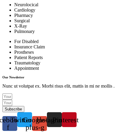
Neurolocical
Cardiology
Pharmacy
Surgical
X-Ray
Pulmonary
For Disabled
Insurance Claim
Prostheses
Patient Reports
Traumatology
Appointment
Our Newsletter
Nunc ut volutpat ex. Morbi risus elit, mattis in mi ne mollis .
Subscribe
cebook-
Twitter
Google-
Instagram
Pinterest
f
plus-g