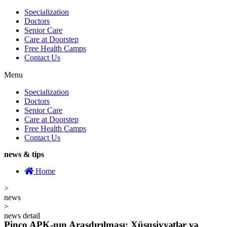
Specialization
Doctors
Senior Care
Care at Doorstep
Free Health Camps
Contact Us
Menu
Specialization
Doctors
Senior Care
Care at Doorstep
Free Health Camps
Contact Us
news & tips
Home
>
news
>
news detail
Pinco APK-nın Araşdırılması: Xüsusiyyətlər və