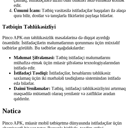
çatmaq, istifadəçilərə lazım olan bilikləri əldə etməkdə kömək
edir.
Ümumi İcam:
Tətbiq vasitəsilə istifadəçilər başqaları ilə əlaqə
qura bilir, dostlar və tanışlarla fikirlərini paylaşa bilərlər.
Tətbiqin Təhlükəsizliyi
Pinco APK-nın təhlükəsizlik məsələlərinə də diqqət ayırdığı
önəmlidir. İstifadəçilərin məlumatlarının qorunması üçün müxtəlif
tədbirlər görülüb. Bu tədbirlər aşağıdakılardır:
Məlumat Şifrələməsi:
Tətbiq istifadəçi məlumatlarını
mühafizə etmək üçün müasir şifrələmə texnologiyalarından
istifadə edir.
İstifadəçi Təsdiqi:
İstifadəçilər, hesablarını təhlükəsiz
saxlamaq üçün iki mərhələli təsdiqləmə sistemindən istifadə
edə bilərlər.
Daimi Yeniləmələr:
Tətbiq, istifadəçi təhlükəsizliyini artırmaq
məqsədilə mütəmadi olaraq yenilənir və zəifliklər aradan
qaldırılır.
Nəticə
Pinco APK, müasir mobil tətbiqetmə dünyasında istifadəçilər üçün