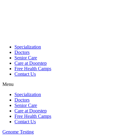
Skip
to
content
Specialization
Doctors
Senior Care
Care at Doorstep
Free Health Camps
Contact Us
Menu
Specialization
Doctors
Senior Care
Care at Doorstep
Free Health Camps
Contact Us
Genome Testing