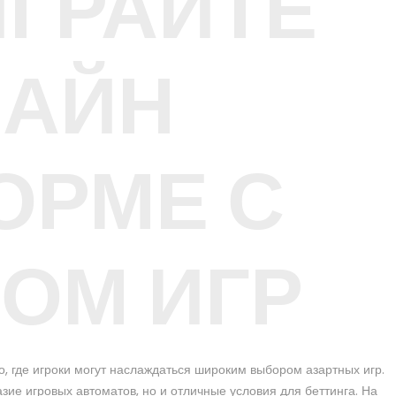
ИГРАЙТЕ
ЛАЙН
ОРМЕ С
ОМ ИГР
о, где игроки могут наслаждаться широким выбором азартных игр.
ие игровых автоматов, но и отличные условия для беттинга. На