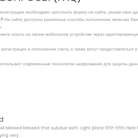
егистрации необходимо заполнить форму на сайте, указав свои да
ы?
На сайте доступны различные способы пополнения, включая бан
.
ожете играть на своем мобильном устройстве через адаптированну
регистрации и пополнении счета, а также могут предоставляться в
 использует современные технологии шифрования для защиты дан
d
l blessed blessed that subdue sixth. Light place fifth fifth Herb
ing very.