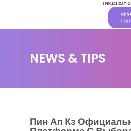
SPECIALIZATI
GEN
TES
NEWS & TIPS
Пин Ап Кз Официальн
Платформе С Выбор