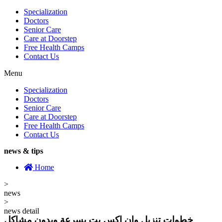
Specialization
Doctors
Senior Care
Care at Doorstep
Free Health Camps
Contact Us
Menu
Specialization
Doctors
Senior Care
Care at Doorstep
Free Health Camps
Contact Us
news & tips
Home
>
news
>
news detail
خطوات تنزيل وان اكس بت بسرعة وبدون مشاكل