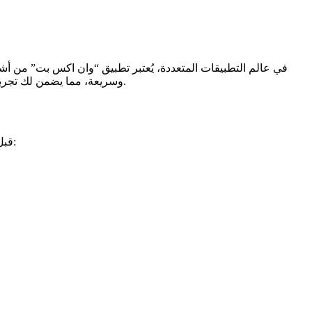
في عالم التطبيقات المتعددة، يُعتبر تطبيق “وان اكس بت” من أ
وسريعة، مما يضمن لك تجربة استخدام سلسة وخالية من أي مشاكل. من خلال اتباع الخطوات التالية، يمكنك تثبيت التطبيق والاستمتاع بمزاياه المتنوعة دون أي تعقيدات.
قبل البدء في عملية التنزيل، تحتاج إلى التأكد من أن جهازك معد بشكل صحيح لاستقبال التطبيقات من مصادر غير معروفة. إليك خطوات الإعداد: