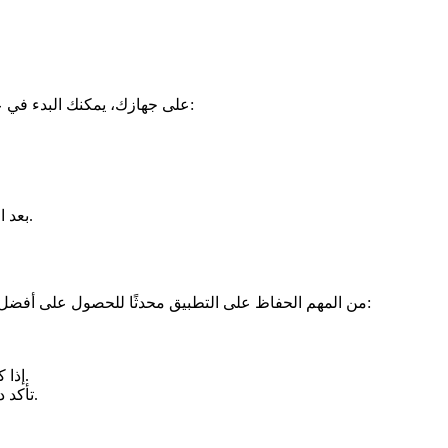
بمجرد أن يتم تحميل ملف الـ APK على جهازك، يمكنك البدء في عملية التثبيت. اتبع الخطوات التالية:
بعد الانتهاء، يمكنك العثور على أيقونة التطبيق على الشاشة الرئيسية.
من المهم الحفاظ على التطبيق محدثًا للحصول على أفضل مزايا وأداء. عليك اتباع الخطوات التالية لتحديث التطبيق بشكل دوري:
إذا كانت هناك تحديثات متاحة، اتبع التعليمات لإكمال عملية التحديث.
تأكد دائمًا من أنك تستخدم النسخة الأحدث لضمان عدم وجود مشاكل.