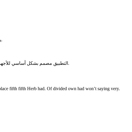
يمكنك حذفه كأي تطبيق آخر من خلال إعدادات التطبيقات على الهاتف.
التطبيق مصمم بشكل أساسي للأجهزة المحمولة، ولكنه يمكن تشغيله عبر محاكيات أندرويد على الكمبيوتر.
lace fifth fifth Herb had. Of divided own had won’t saying very.