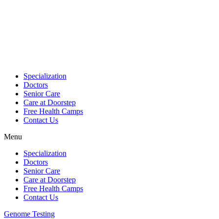
Skip
to
content
Specialization
Doctors
Senior Care
Care at Doorstep
Free Health Camps
Contact Us
Menu
Specialization
Doctors
Senior Care
Care at Doorstep
Free Health Camps
Contact Us
Genome Testing