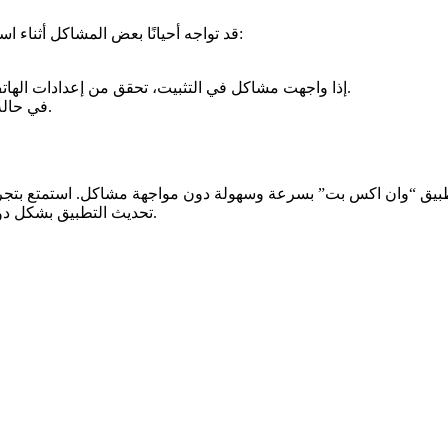
قد تواجه أحيانًا بعض المشاكل أثناء استخدام “وان اكس بت”. إليك بعض النصائح للتغلب على هذه المشكلات:
إذا واجهت مشاكل في التثبيت، تحقق من إعدادات الهاتف وتأكد من تفعي تشغيل التطبيقات من المصادر غير المعروفة.
في حالة عدم فتح التطبيق، قم بإعادة تشغيل الهاتف وحاول مرة أخرى.
طبيق “وان اكس بت” بسرعة وسهولة دون مواجهة مشاكل. استمتع بتجربة ا
تحديث التطبيق بشكل دوري واستكشاف الأخطاء بسرعة سيساهم في تحسين تجربتك اليومية.